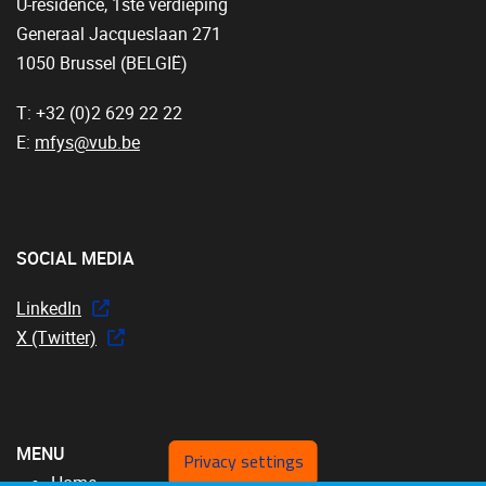
U-residence, 1ste verdieping
Generaal Jacqueslaan 271
1050 Brussel (BELGIË)
T: +32 (0)2 629 22 22
E:
mfys@vub.be
SOCIAL MEDIA
LinkedIn
X (Twitter)
MENU
Privacy settings
Home