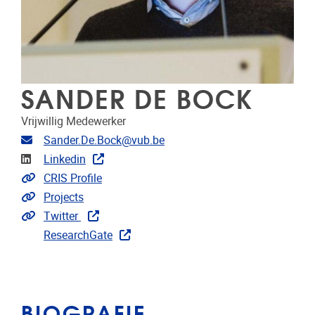
SANDER DE BOCK
Vrijwillig Medewerker
E-mailadres
Sander.De.Bock@vub.be
LinkedIn
Linkedin
Link naar CRIS
CRIS Profile
Link naar projecten
Projects
Extra links
Twitter
ResearchGate
BIOGRAFIE