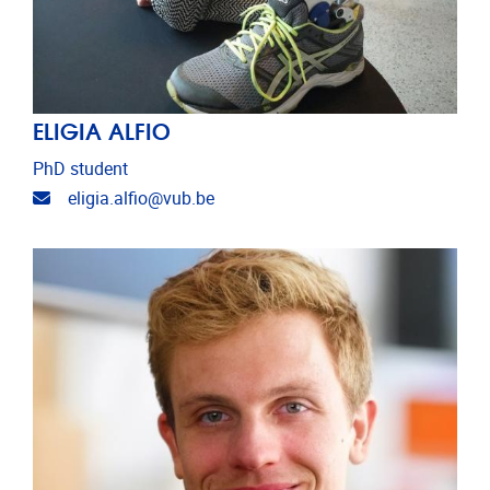
ELIGIA ALFIO
PhD student
E-mailadres
eligia.alfio@vub.be