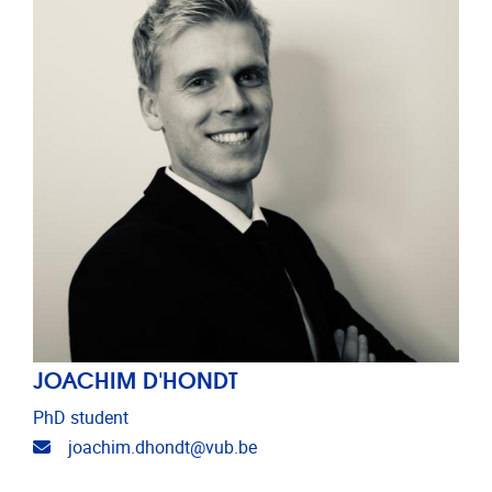
JOACHIM D'HONDT
PhD student
E-mailadres
joachim.dhondt@vub.be