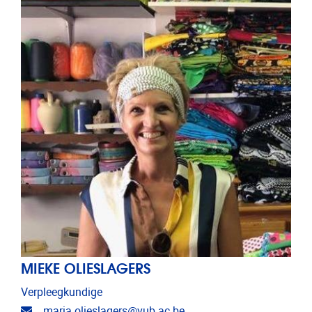
MIEKE OLIESLAGERS
Verpleegkundige
E-mailadres
maria.olieslagers@vub.ac.be