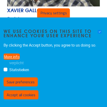
XAVIER GALLOO
Privacy settings
Cardioloog
E-mailadres
Xavier.Galloo@uzbrussel.be
WE USE COOKIES ON THIS SITE TO
Telefoonnummer
02 629 27 37
ENHANCE YOUR USER EXPERIENCE
By clicking the Accept button, you agree to us doing so.
More info
verplicht
Gastprofessoren
Statistieken
Save preferences
Withdraw consent
Accept all cookies