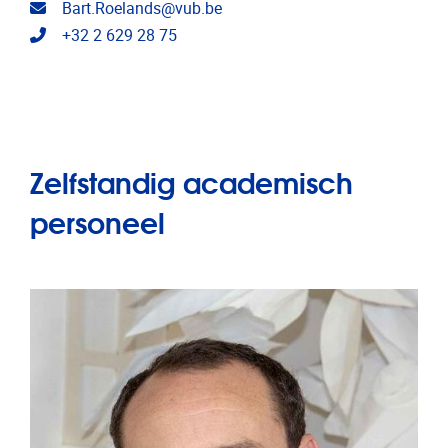
E-mailadres
Bart.Roelands@vub.be
Telefoonnummer
+32 2 629 28 75
Zelfstandig academisch
personeel