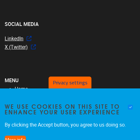
SOCIAL MEDIA
LinkedIn
X (Twitter)
MENU
Privacy settings
Home
Over ons
WE USE COOKIES ON THIS SITE TO
MFYS-team
ENHANCE YOUR USER EXPERIENCE
Projecten
SRP17
By clicking the Accept button, you agree to us doing so.
Publicaties
More info
Nieuws & Evenementen