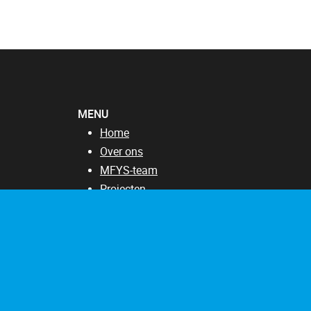
MENU
Home
Over ons
MFYS-team
Projecten
SRP17
Publicaties
Nieuws & Evenementen
Contacteer ons