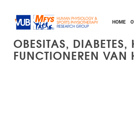
Naar de inhoud
HOME
O
OBESITAS, DIABETES,
FUNCTIONEREN VAN H