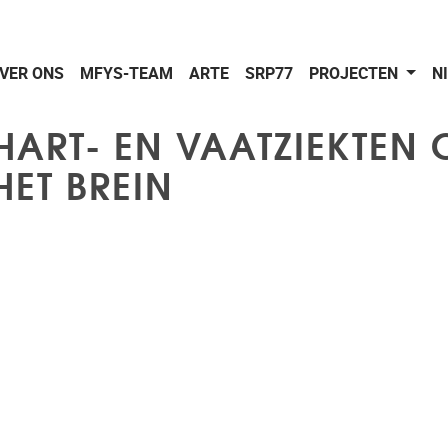
VER ONS
MFYS-TEAM
ARTE
SRP77
PROJECTEN
N
 HART- EN VAATZIEKTEN 
ET BREIN